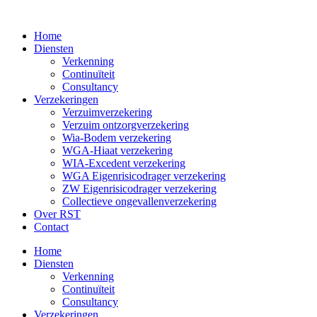
Ga
naar
Home
de
Diensten
inhoud
Verkenning
Continuïteit
Consultancy
Verzekeringen
Verzuimverzekering
Verzuim ontzorgverzekering
Wia-Bodem verzekering
WGA-Hiaat verzekering
WIA-Excedent verzekering
WGA Eigenrisicodrager verzekering
ZW Eigenrisicodrager verzekering
Collectieve ongevallenverzekering
Over RST
Contact
Home
Diensten
Verkenning
Continuïteit
Consultancy
Verzekeringen