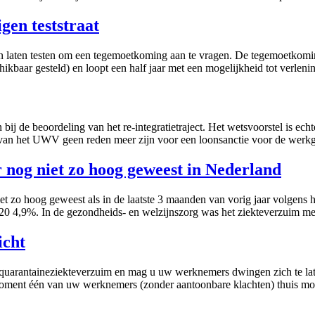
gen teststraat
en laten testen om een tegemoetkoming aan te vragen. De tegemoetkomin
hikbaar gesteld) en loopt een half jaar met een mogelijkheid tot verlen
bij de beoordeling van het re-integratietraject. Het wetsvoorstel is ech
ts van het UWV geen reden meer zijn voor een loonsanctie voor de werk
r nog niet zo hoog geweest in Nederland
t zo hoog geweest als in de laatste 3 maanden van vorig jaar volgens 
20 4,9%. In de gezondheids- en welzijnszorg was het ziekteverzuim me
icht
 quarantaineziekteverzuim en mag u uw werknemers dwingen zich te lat
oment één van uw werknemers (zonder aantoonbare klachten) thuis moet