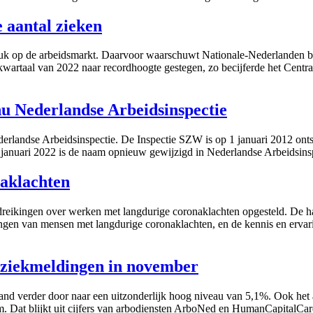
 aantal zieken
ruk op de arbeidsmarkt. Daarvoor waarschuwt Nationale-Nederlanden bij 
 kwartaal van 2022 naar recordhoogte gestegen, zo becijferde het Centr
 nu Nederlandse Arbeidsinspectie
erlandse Arbeidsinspectie. De Inspectie SZW is op 1 januari 2012 ont
1 januari 2022 is de naam opnieuw gewijzigd in Nederlandse Arbeidsi
aklachten
eikingen over werken met langdurige coronaklachten opgesteld. De h
ingen van mensen met langdurige coronaklachten, en de kennis en erva
 ziekmeldingen in november
nd verder door naar een uitzonderlijk hoog niveau van 5,1%. Ook het 
. Dat blijkt uit cijfers van arbodiensten ArboNed en HumanCapitalC