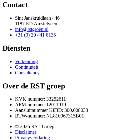
Contact
Sint Janskruidlaan 446
1187 ED Amstelveen
info@rstgroep.nl
+31 (0) 20 441 8135
Diensten
Verkenning
Continuïteit
Consultancy
Over de RST groep
KVK nummer: 33252611
AFM-nummer: 12011919
Aansluitnummer KiFiD: 300.008033
BTW-nummer: NL810967315B01
© 2026 RST Groep
Disclaimer
Privacyverklaring