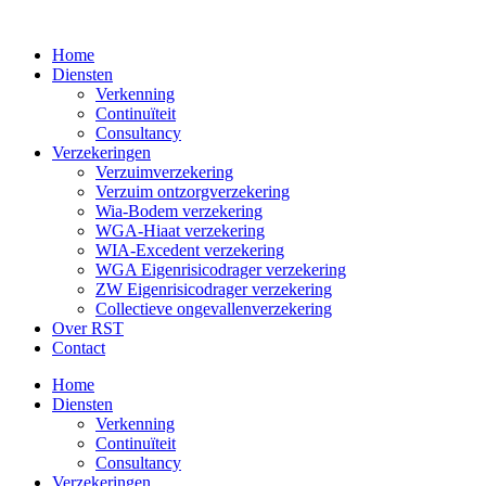
Ga
naar
Home
de
Diensten
inhoud
Verkenning
Continuïteit
Consultancy
Verzekeringen
Verzuimverzekering
Verzuim ontzorgverzekering
Wia-Bodem verzekering
WGA-Hiaat verzekering
WIA-Excedent verzekering
WGA Eigenrisicodrager verzekering
ZW Eigenrisicodrager verzekering
Collectieve ongevallenverzekering
Over RST
Contact
Home
Diensten
Verkenning
Continuïteit
Consultancy
Verzekeringen